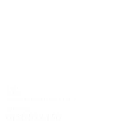
CASA
IZUMO
〒699-0615 島根県出雲市斐川町併川１２４３−４
フリーダイヤル
0120-533-150