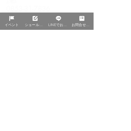
お電話
0853-31-7836
お問合せ・資料請求
イベント
ショールーム予約
LINEでお問合せ
お問合せ資料請求
ショールーム予約
一級建築士事務所島根県知事登録（9）第1545号
宅地建物取引業者国土交通大臣（1）第9689号
〒690-0877 島根県松江市春日町６４２−１
カナツ技建​工業株式会社＜Asset Design 事業部＞
TEL（0852）23-6449 FAX（0852）23-6440