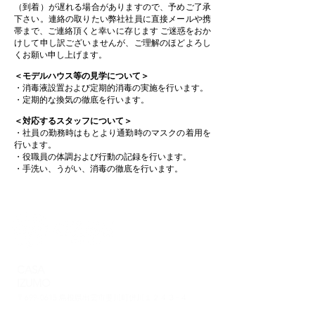
（到着）が遅れる場合がありますので、予めご了承
下さい。連絡の取りたい弊社社員に直接メールや携
帯まで、ご連絡頂くと幸いに存じます ご迷惑をおか
けして申し訳ございませんが、ご理解のほどよろし
くお願い申し上げます。
＜モデルハウス等の見学について＞
・消毒液設置および定期的消毒の実施を行います。
・定期的な換気の徹底を行います。
＜対応するスタッフについて＞
・社員の勤務時はもとより通勤時のマスクの着用を
行います。
・役職員の体調および行動の記録を行います。
・手洗い、うがい、消毒の徹底を行います。
CASA
IZUMO
〒699-0615 島根県出雲市斐川町併川１２４３−４