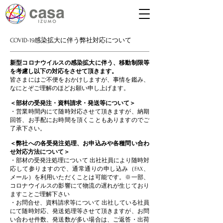
COVID-19感染拡大に伴う弊社対応について
新型コロナウイルスの感染拡大に伴う、移動制限等
を考慮し以下の対応をさせて頂きます。
皆さまにはご不便をおかけしますが、事情を鑑み、
なにとぞご理解のほどお願い申し上げます。
＜部材の受発注・資料請求・発送等について＞
・営業時間内にて随時対応させて頂きますが、納期
回答、お手配にお時間を頂くこともありますのでご
了承下さい。
＜弊社への各受発注処理、お申込みや各種問い合わ
せ対応方法について＞
・部材の受発注処理について 出社社員により随時対
応して参りますので、通常通りの申し込み（FAX、
メール）を利用いただくことは可能です。※一部、
コロナウイルスの影響にて物流の遅れが生じており
ますことご理解下さい
・お問合せ、資料請求等について 出社している社員
にて随時対応、発送処理等させて頂きますが、お問
い合わせ件数、発送数が多い場合は、ご返答・出荷