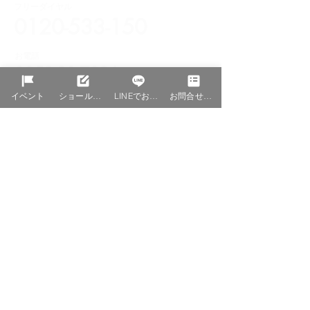
フリーダイヤル
0120-533-150
お電話
0853-31-7836
イベント
ショールーム予約
LINEでお問合せ
お問合せ資料請求
お問合せ・資料請求
ショールーム予約
一級建築士事務所島根県知事登録（9）第1545号
宅地建物取引業者国土交通大臣（1）第9689号
〒690-0877 島根県松江市春日町６４２−１
カナツ技建​工業株式会社＜Asset Design 事業部＞
TEL（0852）23-6449 FAX（0852）23-6440